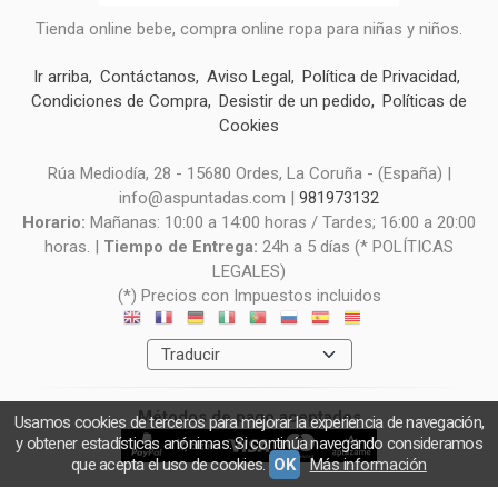
Tienda online bebe, compra online ropa para niñas y niños.
Ir arriba
Contáctanos
Aviso Legal
Política de Privacidad
Condiciones de Compra
Desistir de un pedido
Políticas de
Cookies
Rúa Mediodía, 28 - 15680 Ordes, La Coruña - (España) |
info@aspuntadas.com |
981973132
Horario:
Mañanas: 10:00 a 14:00 horas / Tardes; 16:00 a 20:00
horas. |
Tiempo de Entrega:
24h a 5 días (* POLÍTICAS
LEGALES)
(*) Precios con Impuestos incluidos
Métodos de pago aceptados
Usamos cookies de terceros para mejorar la experiencia de navegación,
y obtener estadísticas anónimas. Si continúa navegando consideramos
que acepta el uso de cookies.
OK
Más información