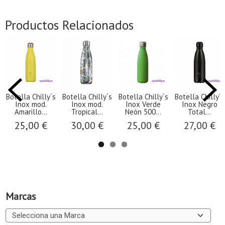
Productos Relacionados
hilly´s
Botella Chilly´s
Botella Chilly´s
Botella Chilly´s
Botella C
mod.
Inox mod.
Inox Verde
Inox Negro
Inox 
lo...
Tropical...
Neón 500...
Total...
Summe
0 €
30,00 €
25,00 €
27,00 €
25,0
Marcas