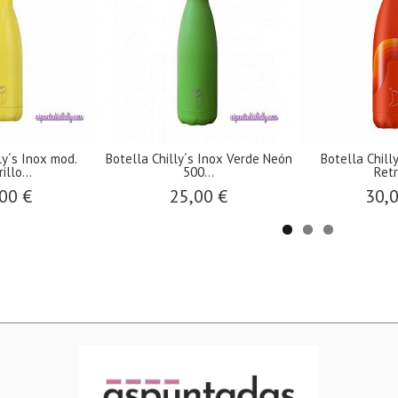
lla Chilly´s serie 2 color
Tapón Sport Botella Chilly's 260
Chilly
gris...
/...
35,00 €
8,00 €