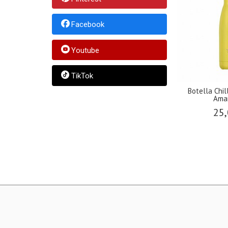
Facebook
Youtube
TikTok
la Chilly´s Inox Verde Neón
Botella Chilly´s Inox mod.
Bote
500...
Retro...
25,00 €
30,00 €