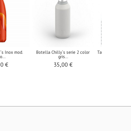
's Sport Bottle Series 2
Botella Acero Inoxidable
Botella
Flip...
Emma...
43,00 €
35,00 €