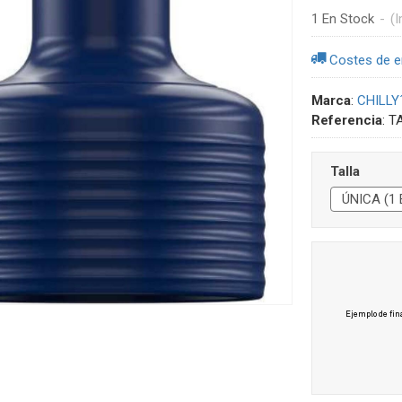
1 En Stock
-
(I
Costes de e
Marca
:
CHILLY
Referencia
:
T
Talla