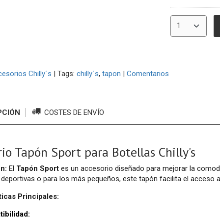
esorios Chilly´s
|
Tags:
chilly´s
tapon
|
Comentarios
PCIÓN
COSTES DE ENVÍO
io Tapón Sport para Botellas Chilly's
n:
El
Tapón Sport
es un accesorio diseñado para mejorar la comodida
 deportivas o para los más pequeños, este tapón facilita el acceso 
ticas Principales:
ibilidad: