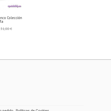
anco Colección
afa
€
31,00 €
un pedido
Políticas de Cookies