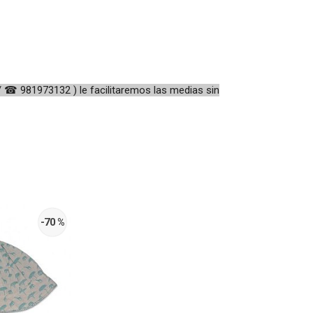
 ☎ 981973132 ) le facilitaremos las medias sin
-70 %