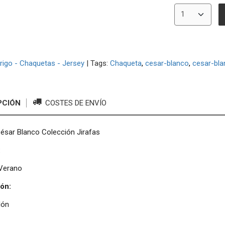
rigo - Chaquetas - Jersey
|
Tags:
Chaqueta
cesar-blanco
cesar-bla
PCIÓN
COSTES DE ENVÍO
ésar Blanco Colección Jirafas
:
Verano
ón:
dón