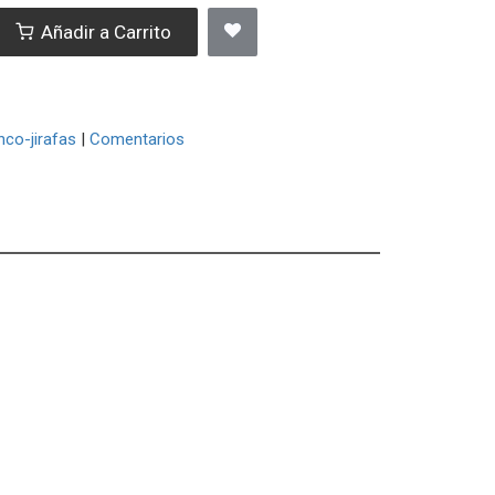
Añadir a Carrito
nco-jirafas
|
Comentarios