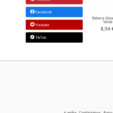
Facebook
Rebeca Césa
Verde
Youtube
8,94 
TikTok
Ir arriba
Contáctanos
Aviso