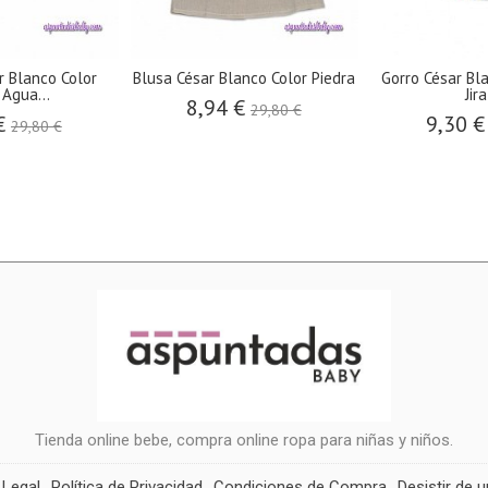
r Blanco Color
Blusa César Blanco Color Piedra
Gorro César Bl
 Agua...
Jir
8,94 €
29,80 €
€
9,30 
29,80 €
Tienda online bebe, compra online ropa para niñas y niños.
 Legal
Política de Privacidad
Condiciones de Compra
Desistir de 