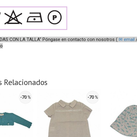
UDAS CON LA TALLA"
Póngase en contacto con nosotros (
✉ email
/
so
s Relacionados
-70 %
-70 %