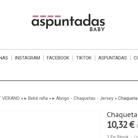
NAS
INSTAGRAM
FACEBOOK
TIKTOK
ASPUNTADAS
C
T VERANO
»
▸ Bebé niña
»
▸ Abrigo - Chaquetas - Jersey
»
Chaqueta 
Chaqueta 
10,32 €
1 En Stock
-
(I