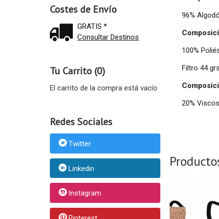
Costes de Envío
96% Algodó
GRATIS *
Composici
Consultar Destinos
100% Polié
Filtro 44 grs
Tu Carrito (0)
Composició
El carrito de la compra está vacío
20% Viscosa
Redes Sociales
Twitter
Producto
Linkedin
Instagram
Pinterest