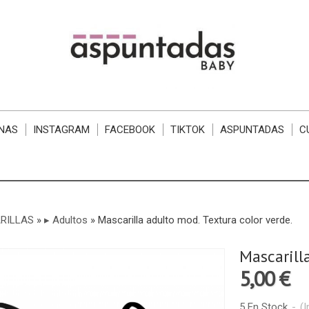
NAS
INSTAGRAM
FACEBOOK
TIKTOK
ASPUNTADAS
C
RILLAS
»
▸ Adultos
»
​Mascarilla adulto mod. Textura color verde.
​Mascarill
5,00 €
5 En Stock
-
(I