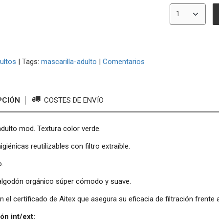
ultos
|
Tags:
mascarilla-adulto
|
Comentarios
PCIÓN
COSTES DE ENVÍO
adulto mod. Textura color verde.
igiénicas reutilizables con filtro extraíble.
o.
 algodón orgánico súper cómodo y suave.
 el certificado de Aitex que asegura su eficacia de filtración frente a
n int/ext: