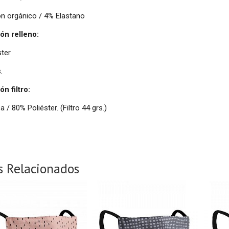
n orgánico / 4% Elastano
ón relleno:
ster
.
n filtro:
 / 80% Poliéster. (Filtro 44 grs.)
s Relacionados