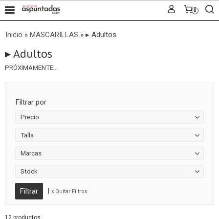
0
Inicio
»
MASCARILLAS
»
▸ Adultos
▸ Adultos
PRÓXIMAMENTE...
Filtrar por
Precio
Talla
Marcas
Stock
|
x Quitar Filtros
12 productos