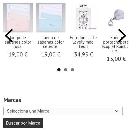
Juego de
Juego de
Edredon Little
Funda
sabanas color
sabanas color
Lovely mod.
portachupete
rosa.
celeste.
León
ecopiel Rombos
de...
19,00 €
19,00 €
34,95 €
13,00 €
Marcas