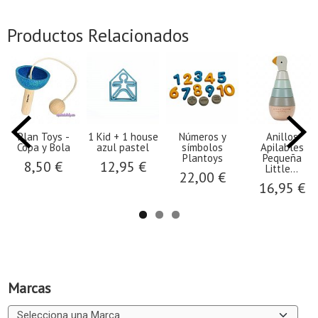
Productos Relacionados
Plan Toys -
1 Kid + 1 house
Números y
Anillos
Copa y Bola
azul pastel
símbolos
Apilables
Plantoys
Pequeña
8,50 €
12,95 €
Little...
22,00 €
16,95 €
Marcas