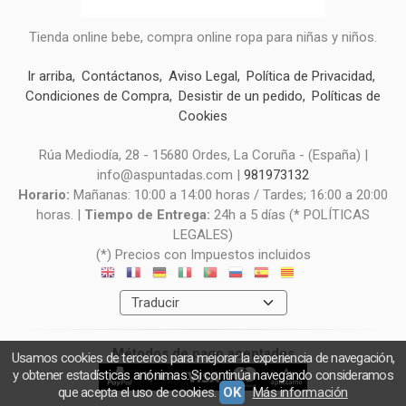
Tienda online bebe, compra online ropa para niñas y niños.
Ir arriba
Contáctanos
Aviso Legal
Política de Privacidad
Condiciones de Compra
Desistir de un pedido
Políticas de
Cookies
Rúa Mediodía, 28 - 15680 Ordes, La Coruña - (España) |
info@aspuntadas.com |
981973132
Horario:
Mañanas: 10:00 a 14:00 horas / Tardes; 16:00 a 20:00
horas. |
Tiempo de Entrega:
24h a 5 días (* POLÍTICAS
LEGALES)
(*) Precios con Impuestos incluidos
Métodos de pago aceptados
Usamos cookies de terceros para mejorar la experiencia de navegación,
y obtener estadísticas anónimas. Si continúa navegando consideramos
que acepta el uso de cookies.
OK
Más información