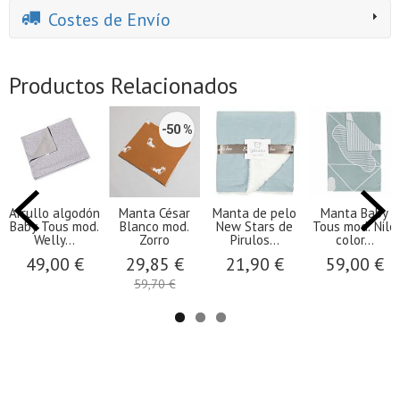
Costes de Envío
Productos Relacionados
-50 %
Arrullo algodón
Manta César
​Manta de pelo
Manta Baby
Baby Tous mod.
Blanco mod.
New Stars de
Tous mod. Nilo
Welly...
Zorro
Pirulos...
color...
49,00 €
29,85 €
21,90 €
59,00 €
59,70 €