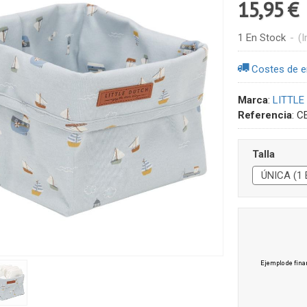
15,95 €
1 En Stock
-
(I
Costes de e
Marca
:
LITTLE
Referencia
:
C
Talla