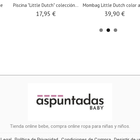
le Dutch color azul
Gafas de sol redondas Little
Cubo de pl
Dutch...
col
39,90 €
14,90 €
4
Tienda online bebe, compra online ropa para niñas y niños.
 Legal
Política de Privacidad
Condiciones de Compra
Desistir de 