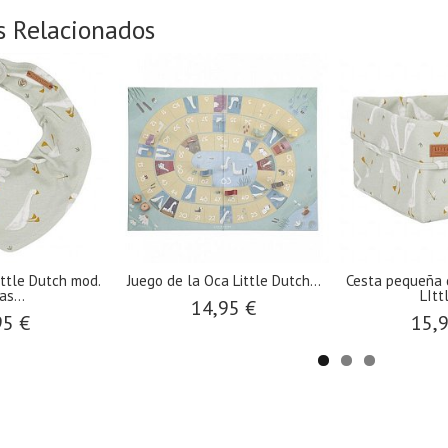
s Relacionados
ittle Dutch mod.
Juego de la Oca Little Dutch...
Cesta pequeña 
as...
LIttl
14,95 €
95 €
15,