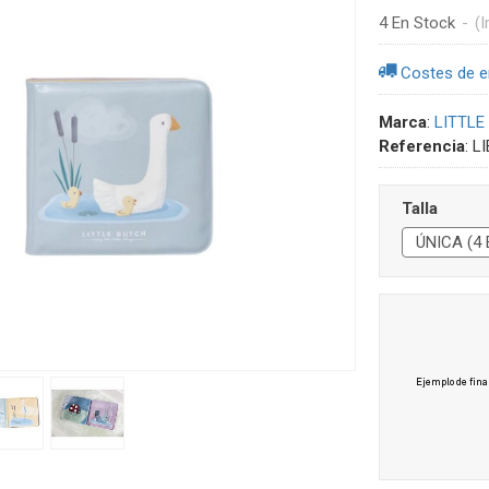
4 En Stock
-
(I
Costes de e
Marca
:
LITTLE
Referencia
:
L
Talla