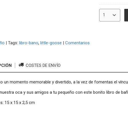
año
|
Tags:
libro-bano
little-goose
|
Comentarios
PCIÓN
COSTES DE ENVÍO
o un momento memorable y divertido, a la vez de fomentas el víncul
nuestra oca y sus amigos a tu pequeño con este bonito libro de bañ
: 15 x 15 x 2,5 cm