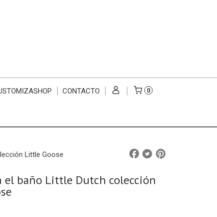
USTOMIZASHOP
CONTACTO
0
olección Little Goose
a el baño Little Dutch colección
ose