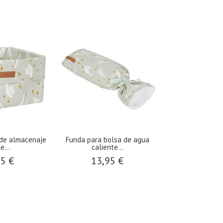
de almacenaje
Funda para bolsa de agua
Anillos Apilab
e...
caliente...
Little
95 €
13,95 €
16,9