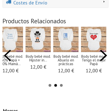
Costes de Envío
Productos Relacionados
od.
Body bebé mod.
Body bebé mod.
Body bebé mod.
Body beb
.
Abuelo en
Tengo el mejor
Cargando Pañal
mod.Body b
prácticas
Papá
mod. Yo...
€
12,00 €
12,00 €
12,00 €
14,00 
Marcas