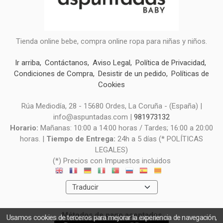
Tienda online bebe, compra online ropa para niñas y niños.
Ir arriba
Contáctanos
Aviso Legal
Política de Privacidad
Condiciones de Compra
Desistir de un pedido
Políticas de
Cookies
Rúa Mediodía, 28 - 15680 Ordes, La Coruña - (España) |
info@aspuntadas.com |
981973132
Horario:
Mañanas: 10:00 a 14:00 horas / Tardes; 16:00 a 20:00
horas. |
Tiempo de Entrega:
24h a 5 días (* POLÍTICAS
LEGALES)
(*) Precios con Impuestos incluidos
Métodos de pago aceptados
Usamos cookies de terceros para mejorar la experiencia de navegación,