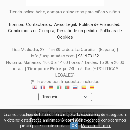
Tienda online bebe, compra online ropa para niñas y niños.
Ir arriba
Contáctanos
Aviso Legal
Política de Privacidad
Condiciones de Compra
Desistir de un pedido
Políticas de
Cookies
Rúa Mediodía, 28 - 15680 Ordes, La Coruña - (España) |
info@aspuntadas.com |
981973132
Horario:
Mañanas: 10:00 a 14:00 horas / Tardes; 16:00 a 20:00
horas. |
Tiempo de Entrega:
24h a 5 días (* POLÍTICAS
LEGALES)
(*) Precios con Impuestos incluidos
Métodos de pago aceptados
Usamos cookies de terceros para mejorar la experiencia de navegación,
y obtener estadísticas anónimas. Si continúa navegando consideramos
que acepta el uso de cookies.
OK
Más información